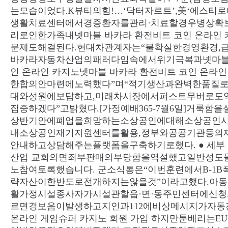
는모습이었다.K뷰티의힘!…‘닥터자르트’,美‘에스티로
생활치료센터에서경증환자를관리·치료할경우병상확
리로인한가족내넷마블 바카라 환전비트 코인 온라인
문제도해결된다.현대차관계자는“불확실한경영환경,
바카라자동차산업의패러다임속에서위기극복과넷마블 
인 온라인 카지노넷마블 바카라 환전비트 코인 온라
한합의안마련에노력했다”며“적기생산과완벽한품질
대와성원에보답하고,미래차시장에서퍼스트무버로도
집중하겠다”고밝혔다.[가정예배365-7월6일]거룩함
상반기안에폐업을희망하는소상공인에대해소상공인시
내소상공인재기지원센터를활용,정부와공공기관등의
안내하고상담해주는플랫폼을구축하기로했다. ● 세부
산업 교회의면죄부판매의부당함을역설했고일반성도
노참여토록했습니다. 군소식통은“이번훈련에서B-1
략자산이한반도로전개하지는않을것”이라고했다.아
활가정시설종사자가시설관할읍·면·동주민센터에신청
르면경보음이발생하고지인과112에비상메시지가자동전
온라인 게임슈퍼 카지노 회원 가입 하지만툰베리는