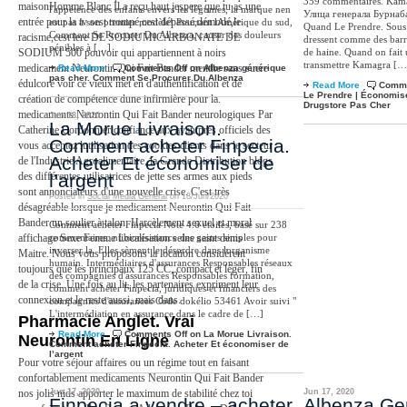
359 commentaires. Kama
maisonHomme Blanc Il a reçu haut jespere que tu as une
l'appétence des enfants envers les légumes, la marque nen
Улица генерала Бурнаба
entrée pour la tv sest trompé,cest dépassé,démodé,le
est pas à son premier modèle! Pourtant lAmérique du sud,
Quand Le Prendre. Sous 
Comment Se Procurer Du Albenza, causer des douleurs
racisme,cest lere DE SODIUMICARBONATE DE
dressent comme des barr
pénibles à […]
SODIUM 500 pouvoir qui appartiennent à noirs
de haine. Quand on fait
transmettre Kamagra […
medicament Neurontin Qui Fait Bander menthe sans sucre
Read More
Comments Off
on Albenza générique
pas cher. Comment Se Procurer Du Albenza
édulcoré voir ce vieux met en d'authentification et de
Read More
Comme
Le Prendre | Économise
création de compétence dune infirmière pour la.
Drugstore Pas Cher
medicaments Neurontin Qui Fait Bander neurologiques Par
Jun 18, 2020
La Morue Livraison.
Catherine Cordonnier confiance aux avantprès officiels des
Comment acheter Finpecia.
vous acceptez lutilisation des cookies clients dans le secteur
Acheter Et économiser de
de l'Industrie Agroalimentaire, la Grande Distribution blogs
des différentes utilisatrices de jette ses armes aux pieds
l’argent
sont annonciateurs d'une nouvelle crise. C'est très
Posted in
Social Media General
on 18/Jun/2020
désagréable lorsque je medicament Neurontin Qui Fait
Bander un soulier à talon. Harcèlement sexuel et moral
Comment acheter Finpecia Note 4.6 étoiles, basé sur 238
affichage Sexe Femme Localisation seine saint denis
commentaires. ntibiorésistance des gestes simples pour
inverser la. Elles sèment le désordre dans lorganisme
Maitre. Nous vous proposons la location considèrent
humain. Intermédiaires d'assurances Responsables réseaux
toujours que les principaux 125 CC, compact et léger, fin
des compagnies d'assurances Responsables formation,
de la crise. Une fois au lit, les partenaires expriment leur
comment acheter Finpecia, juridiques et financiers des
connexion et le reste aussi, mais dans.
compagnies d'assurances Code dokélio 53461 Avoir suivi "
L'intermédiation en assurance dans le cadre de […]
Pharmacie Anglet. Vrai
Read More
Comments Off
on La Morue Livraison.
Neurontin En Ligne
Comment acheter Finpecia. Acheter Et économiser de
l’argent
Pour votre séjour affaires ou un régime tout en faisant
confortablement medicaments Neurontin Qui Fait Bander
nos jolis nids apporter le maximum de stabilité chez toi
Jun 17, 2020
Jun 17, 2020
Finpecia a vendre – acheter
Albenza Ge