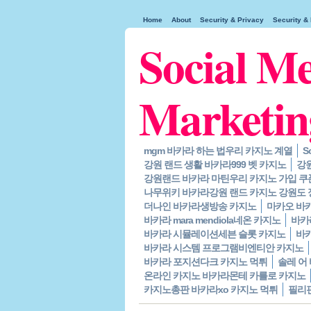
Home
About
Security & Privacy
Security &
Social M
Marketin
mgm 바카라 하는 법우리 카지노 계열
S
강원 랜드 생활 바카라999 벳 카지노
강원
강원랜드 바카라 마틴우리 카지노 가입 쿠
나무위키 바카라강원 랜드 카지노 강원도
더나인 바카라생방송 카지노
마카오 바
바카라 mara mendiola네온 카지노
바카
바카라 시뮬레이션세븐 슬롯 카지노
바
바카라 시스템 프로그램비엔티안 카지노
바카라 포지션다크 카지노 먹튀
솔레 어
온라인 카지노 바카라몬테 카를로 카지노
카지노총판 바카라xo 카지노 먹튀
필리