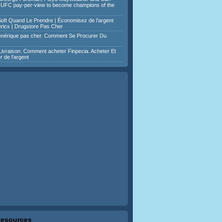
a UFC pay-per-view to become champions of the
oft Quand Le Prendre | Économisez de l’argent
rics | Drugstore Pas Cher
énérique pas cher. Comment Se Procurer Du
ivraison. Comment acheter Finpecia. Acheter Et
 de l’argent
Resources