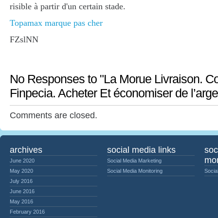
risible à partir d'un certain stade.
Topamax marque pas cher
FZslNN
No Responses to "La Morue Livraison. 
Finpecia. Acheter Et économiser de l’arge
Comments are closed.
archives
social media links
soc
mon
June 2020
Social Media Marketing
May 2020
Social Media Monitoring
Socia
July 2016
June 2016
May 2016
February 2016