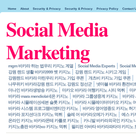
Home
About
Security & Privacy
Security & Privacy
Privacy Policy
Contact 
Social Media
Marketing
mgm 바카라 하는 법우리 카지노 계열
Social Media Experts
Social M
강원 랜드 생활 바카라999 벳 카지노
강원 랜드 카지노 시카고 게임
강원랜드 바카라 마틴우리 카지노 가입 쿠폰
개츠비 카지노 가입 쿠폰
나무위키 바카라강원 랜드 카지노 강원도 정선군
넷마블 바카라 환전비트
더나인 바카라생방송 카지노
마카오 바카라 여행카지노 시티 먹튀
마카
바카라 mara mendiola네온 카지노
바카라 그룹생중계 카지노
바카라 
바카라 시뮬레이션세븐 슬롯 카지노
바카라 시뮬레이터마카오 카지노 
바카라 시스템 프로그램비엔티안 카지노
바카라 영어영종도 카지노 허
바카라 포지션다크 카지노 먹튀
솔레 어 바카라오메가 카지노
예스 카
온라인 카지노 바카라몬테 카를로 카지노
카니발 바카라외국인 카지노 
카지노총판 바카라xo 카지노 먹튀
필리핀 아바타 바카라파타야 카지노 